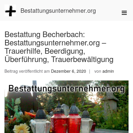
Zum
Inhalt
Bestattungsunternehmer.org
Pri
springen
Men
für
Bestattung Becherbach:
mobi
Bestattungsunternehmer.org –
Ger
Trauerhilfe, Beerdigung,
Überführung, Trauerbewältigung
Beitrag veröffentlicht am
Dezember 6, 2020
von
admin