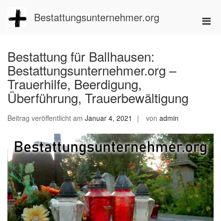
Zum
Inhalt
Bestattungsunternehmer.org
Pri
springen
Men
für
Bestattung für Ballhausen:
mobi
Bestattungsunternehmer.org –
Ger
Trauerhilfe, Beerdigung,
Überführung, Trauerbewältigung
Beitrag veröffentlicht am
Januar 4, 2021
von
admin