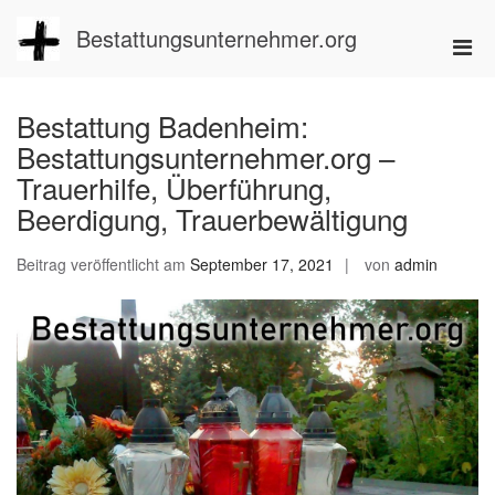
Zum
Inhalt
Bestattungsunternehmer.org
Pri
springen
Men
für
Bestattung Badenheim:
mobi
Bestattungsunternehmer.org –
Ger
Trauerhilfe, Überführung,
Beerdigung, Trauerbewältigung
Beitrag veröffentlicht am
September 17, 2021
von
admin