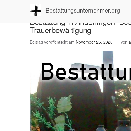
Zum
Inhalt
Bestattungsunternehmer.org
springen
Bestattung in Anderlingen: Be
Trauerbewältigung
Beitrag veröffentlicht am
November 25, 2020
von
a