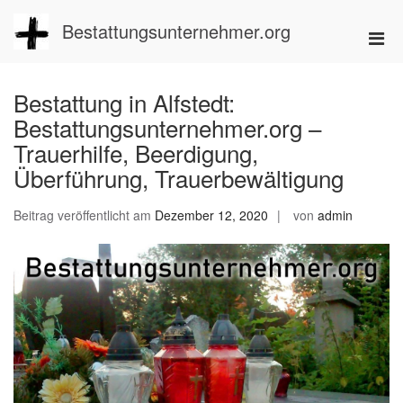
Zum
Inhalt
Bestattungsunternehmer.org
Pri
springen
Men
für
Bestattung in Alfstedt:
mobi
Bestattungsunternehmer.org –
Ger
Trauerhilfe, Beerdigung,
Überführung, Trauerbewältigung
Beitrag veröffentlicht am
Dezember 12, 2020
von
admin