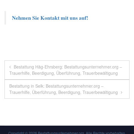
Nehmen Sie Kontakt mit uns auf!
Beitragsnavigation
Bestattung Häg-Ehrsberg: Bestattungsunternehmer.org –
Trauerhilfe, Beerdigung, Überführung, Trauerbewältigung
Bestattung in Selk: Bestattungsunternehmer.org –
Trauerhilfe, Überführung, Beerdigung, Trauerbewältigung
Copyright © 2026
Bestattungsunternehmer.org
. Alle Rechte vorbehalten.