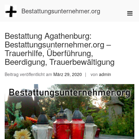
Zum
Inhalt
Bestattungsunternehmer.org
Pri
springen
Men
für
Bestattung Agathenburg:
mobi
Bestattungsunternehmer.org –
Ger
Trauerhilfe, Überführung,
Beerdigung, Trauerbewältigung
Beitrag veröffentlicht am
März 29, 2020
von
admin